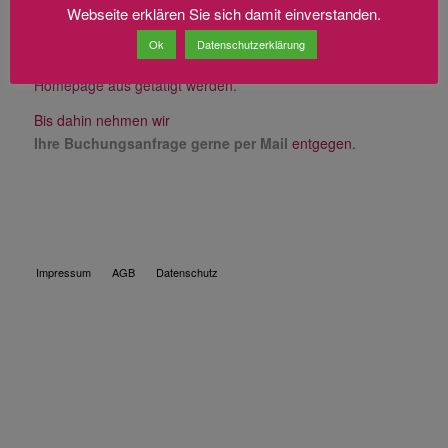
Webseite erklären Sie sich damit einverstanden.
SCHÖN, DASS SIE UNS BESUCHEN!
Ok
Datenschutzerklärung
In Kürze können Buchungen direkt online von dieser
Homepage aus getätigt werden.
Bis dahin nehmen wir
Ihre Buchungsanfrage gerne per Mail
entgegen.
Impressum
AGB
Datenschutz